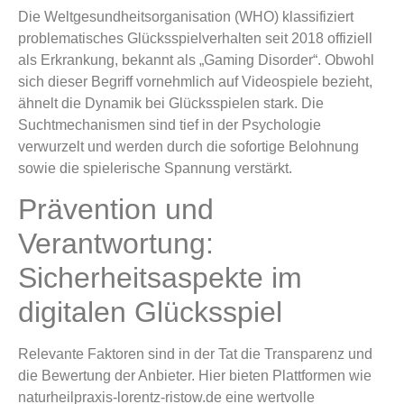
Die Weltgesundheitsorganisation (WHO) klassifiziert
problematisches Glücksspielverhalten seit 2018 offiziell
als Erkrankung, bekannt als „Gaming Disorder“. Obwohl
sich dieser Begriff vornehmlich auf Videospiele bezieht,
ähnelt die Dynamik bei Glücksspielen stark. Die
Suchtmechanismen sind tief in der Psychologie
verwurzelt und werden durch die sofortige Belohnung
sowie die spielerische Spannung verstärkt.
Prävention und
Verantwortung:
Sicherheitsaspekte im
digitalen Glücksspiel
Relevante Faktoren sind in der Tat die Transparenz und
die Bewertung der Anbieter. Hier bieten Plattformen wie
naturheilpraxis-lorentz-ristow.de eine wertvolle