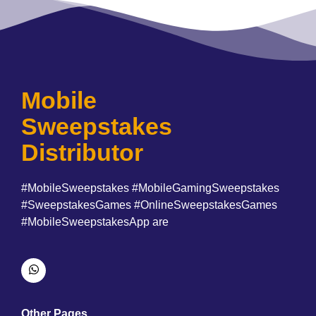
Mobile
Sweepstakes
Distributor
#MobileSweepstakes #MobileGamingSweepstakes
#SweepstakesGames #OnlineSweepstakesGames
#MobileSweepstakesApp are
Other Pages