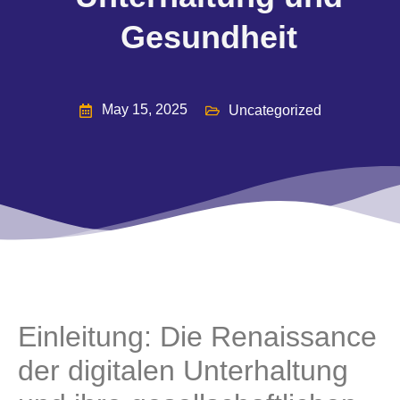
Gesundheit
May 15, 2025
Uncategorized
Einleitung: Die Renaissance
der digitalen Unterhaltung