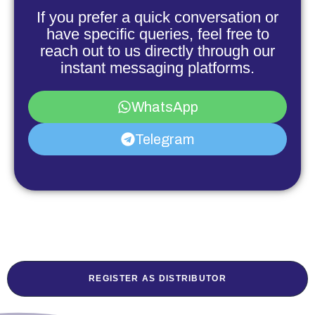
If you prefer a quick conversation or
have specific queries, feel free to
reach out to us directly through our
instant messaging platforms.
WhatsApp
Telegram
REGISTER AS DISTRIBUTOR