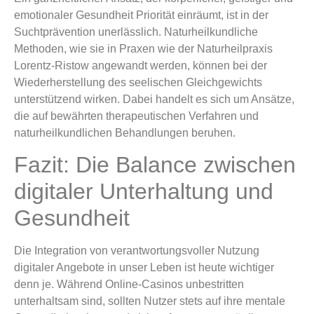
emotionaler Gesundheit Priorität einräumt, ist in der
Suchtprävention unerlässlich. Naturheilkundliche
Methoden, wie sie in Praxen wie der Naturheilpraxis
Lorentz-Ristow angewandt werden, können bei der
Wiederherstellung des seelischen Gleichgewichts
unterstützend wirken. Dabei handelt es sich um Ansätze,
die auf bewährten therapeutischen Verfahren und
naturheilkundlichen Behandlungen beruhen.
Fazit: Die Balance zwischen
digitaler Unterhaltung und
Gesundheit
Die Integration von verantwortungsvoller Nutzung
digitaler Angebote in unser Leben ist heute wichtiger
denn je. Während Online-Casinos unbestritten
unterhaltsam sind, sollten Nutzer stets auf ihre mentale