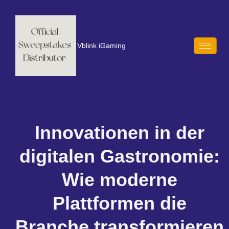
Vblink iGaming
Innovationen in der
digitalen Gastronomie:
Wie moderne
Plattformen die
Branche transformieren