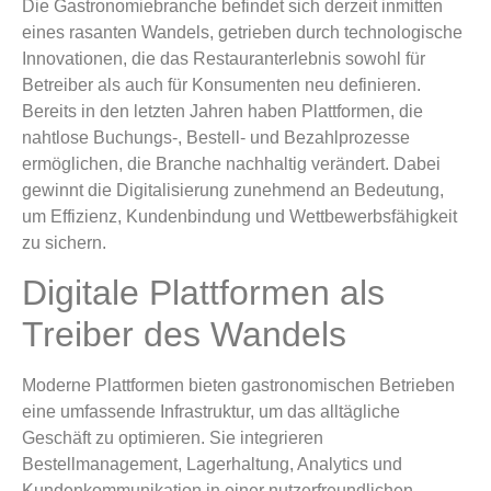
Die Gastronomiebranche befindet sich derzeit inmitten
eines rasanten Wandels, getrieben durch technologische
Innovationen, die das Restauranterlebnis sowohl für
Betreiber als auch für Konsumenten neu definieren.
Bereits in den letzten Jahren haben Plattformen, die
nahtlose Buchungs-, Bestell- und Bezahlprozesse
ermöglichen, die Branche nachhaltig verändert. Dabei
gewinnt die Digitalisierung zunehmend an Bedeutung,
um Effizienz, Kundenbindung und Wettbewerbsfähigkeit
zu sichern.
Digitale Plattformen als
Treiber des Wandels
Moderne Plattformen bieten gastronomischen Betrieben
eine umfassende Infrastruktur, um das alltägliche
Geschäft zu optimieren. Sie integrieren
Bestellmanagement, Lagerhaltung, Analytics und
Kundenkommunikation in einer nutzerfreundlichen