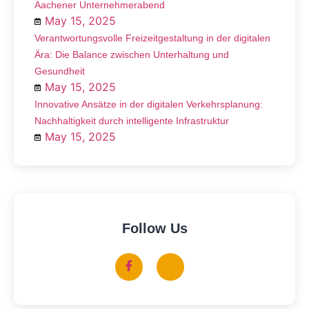
Aachener Unternehmerabend
May 15, 2025
Verantwortungsvolle Freizeitgestaltung in der digitalen
Ära: Die Balance zwischen Unterhaltung und
Gesundheit
May 15, 2025
Innovative Ansätze in der digitalen Verkehrsplanung:
Nachhaltigkeit durch intelligente Infrastruktur
May 15, 2025
Follow Us