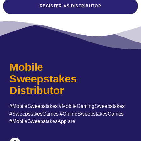
REGISTER AS DISTRIBUTOR
Mobile
Sweepstakes
Distributor
#MobileSweepstakes #MobileGamingSweepstakes
#SweepstakesGames #OnlineSweepstakesGames
#MobileSweepstakesApp are