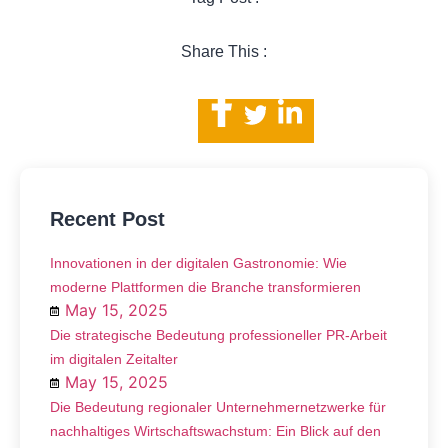
Share This :
Recent Post
Innovationen in der digitalen Gastronomie: Wie
moderne Plattformen die Branche transformieren
May 15, 2025
Die strategische Bedeutung professioneller PR-Arbeit
im digitalen Zeitalter
May 15, 2025
Die Bedeutung regionaler Unternehmernetzwerke für
nachhaltiges Wirtschaftswachstum: Ein Blick auf den