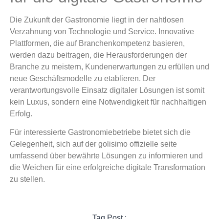
Die Zukunft der Gastronomie liegt in der nahtlosen
Verzahnung von Technologie und Service. Innovative
Plattformen, die auf Branchenkompetenz basieren,
werden dazu beitragen, die Herausforderungen der
Branche zu meistern, Kundenerwartungen zu erfüllen und
neue Geschäftsmodelle zu etablieren. Der
verantwortungsvolle Einsatz digitaler Lösungen ist somit
kein Luxus, sondern eine Notwendigkeit für nachhaltigen
Erfolg.
Für interessierte Gastronomiebetriebe bietet sich die
Gelegenheit, sich auf der golisimo offizielle seite
umfassend über bewährte Lösungen zu informieren und
die Weichen für eine erfolgreiche digitale Transformation
zu stellen.
Tag Post :